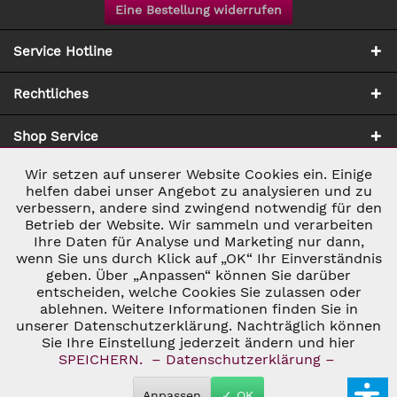
Eine Bestellung widerrufen
Service Hotline
Rechtliches
Shop Service
Wir setzen auf unserer Website Cookies ein. Einige
Aktiv
Notwendig
Zahlung & Versand
helfen dabei unser Angebot zu analysieren und zu
verbessern, andere sind zwingend notwendig für den
Betrieb der Website. Wir sammeln und verarbeiten
Inaktiv
Marketing
Ihre Daten für Analyse und Marketing nur dann,
wenn Sie uns durch Klick auf „OK“ Ihr Einverständnis
geben. Über „Anpassen“ können Sie darüber
Inaktiv
Tracking
entscheiden, welche Cookies Sie zulassen oder
ablehnen. Weitere Informationen finden Sie in
* ALLE PREISE INKL. GESETZL. UMSATZSTEUER ZZGL.
VERSANDKOSTEN
UND GGF. NACHNAHMEGEBÜHREN, WENN NICHT
unserer Datenschutzerklärung. Nachträglich können
Inaktiv
Personalisierung
ANDERS BESCHRIEBEN
Sie Ihre Einstellung jederzeit ändern und hier
© 2026 C&D WEINHANDEL - ALL RIGHTS RESERVED. THEME BY
SPEICHERN.
– Datenschutzerklärung –
THEMEWARE®
Inaktiv
Service
Anpassen
✓ OK