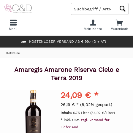
Menü
Mein Konto
Warenkorb
KOSTENLOSER VERSAND AB € 99,- (D + AT)
Rotweine
Amaregis Amarone Riserva Cielo e
Terra 2019
24,09 € *
26,19 € *
(8,02% gespart)
Inhalt:
0.75 Liter (34,92 €/Liter)
* inkl. USt.
zzgl. Versand für
Lieferland